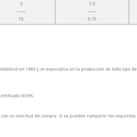
3
1.5
——
——
15
0.75
bleció en 1983 y se especializa en la producción de todo tipo de 
 certificado ROHS.
on su solicitud de compra. Si se pueden compartir los requisitos de