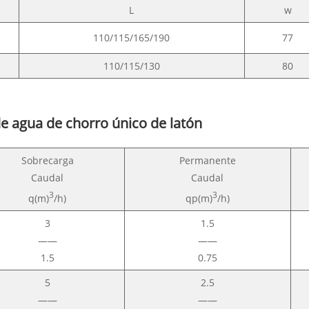
L
w
110/115/165/190
77
110/115/130
80
de agua de chorro único de latón
Sobrecarga
Permanente
Caudal
Caudal
3
3
q(m)
/h)
qp(m)
/h)
3
1.5
——
——
1.5
0.75
5
2.5
——
——