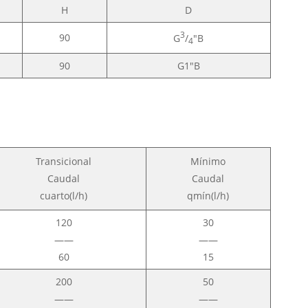
H
D
3
90
G
/
"B
4
90
G1"B
Transicional
Mínimo
Caudal
Caudal
cuarto(l/h)
qmín(l/h)
120
30
——
——
60
15
200
50
——
——