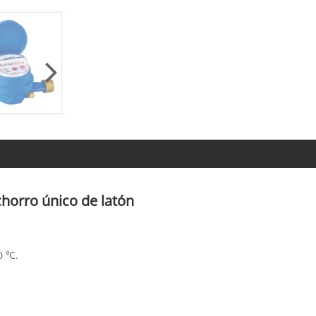
chorro único de latón
0 ℃.