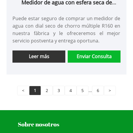
Medidor de agua con esfera seca de
chorro múltiple R160
Puede estar seguro de comprar un medidor de
agua con dial seco de chorro múltiple R160 en
nuestra fábrica y le ofreceremos el mejor
servicio postventa y entrega oportuna.
Leer más
Enviar Consulta
<
1
2
3
4
5
...
6
>
Sobre nosotros