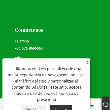
Contáctenos
Teléfono
+86-576-86966684
Add
X
NO.1039, AVENIDA JIULONG, CALLE CHENGXI,
Utilizamos cookies para ofrecerle una
WENLING, ZHEJIANG, CHINA (317500)
mejor experiencia de navegación, analizar
Correo electrónico
el tráfico del sitio y personalizar el
contenido. Al utilizar este sitio, acepta
sales@younio.com
nuestro uso de cookies.
política de
privacidad
Links
Sitemap
RSS
XML
política de privacidad
Rechazar
Aceptar