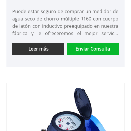
múltiple R160 en cuerpo de latón con
inductivo preequipado
Puede estar seguro de comprar un medidor de
agua seco de chorro múltiple R160 con cuerpo
de latón con inductivo preequipado en nuestra
fábrica y le ofreceremos el mejor servicio
postventa y entrega oportuna.
Leer más
Enviar Consulta