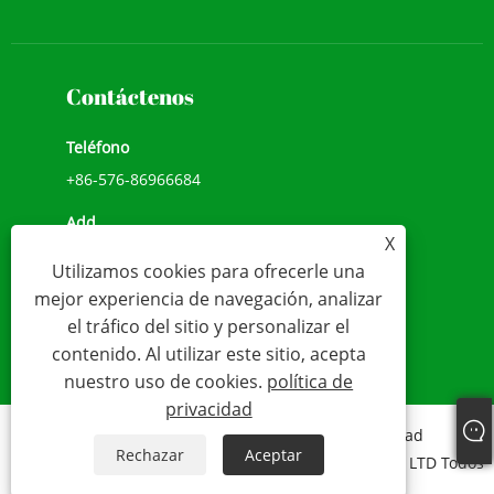
Contáctenos
Teléfono
+86-576-86966684
Add
X
NO.1039, AVENIDA JIULONG, CALLE CHENGXI,
Utilizamos cookies para ofrecerle una
WENLING, ZHEJIANG, CHINA (317500)
mejor experiencia de navegación, analizar
Correo electrónico
el tráfico del sitio y personalizar el
contenido. Al utilizar este sitio, acepta
sales@younio.com
nuestro uso de cookies.
política de
privacidad
Links
Sitemap
RSS
XML
política de privacidad
Rechazar
Aceptar
Copyright 2020 WENLING YOUNIO WATER METER CO., LTD Todos
los derechos reservados.