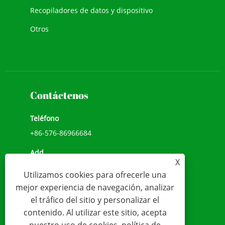
Recopiladores de datos y dispositivo
Otros
Contáctenos
Teléfono
+86-576-86966684
Add
X
NO.1039, AVENIDA JIULONG, CALLE CHENGXI,
Utilizamos cookies para ofrecerle una
WENLING, ZHEJIANG, CHINA (317500)
mejor experiencia de navegación, analizar
Correo electrónico
el tráfico del sitio y personalizar el
contenido. Al utilizar este sitio, acepta
sales@younio.com