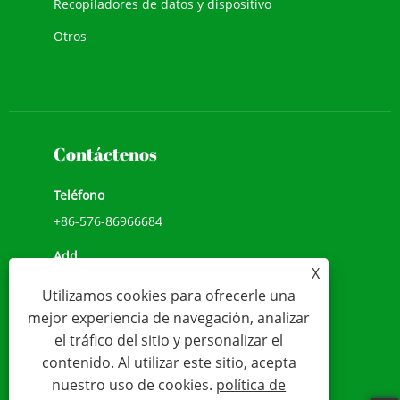
Recopiladores de datos y dispositivo
Otros
Contáctenos
Teléfono
+86-576-86966684
Add
X
NO.1039, AVENIDA JIULONG, CALLE CHENGXI,
Utilizamos cookies para ofrecerle una
WENLING, ZHEJIANG, CHINA (317500)
mejor experiencia de navegación, analizar
Correo electrónico
el tráfico del sitio y personalizar el
contenido. Al utilizar este sitio, acepta
sales@younio.com
nuestro uso de cookies.
política de