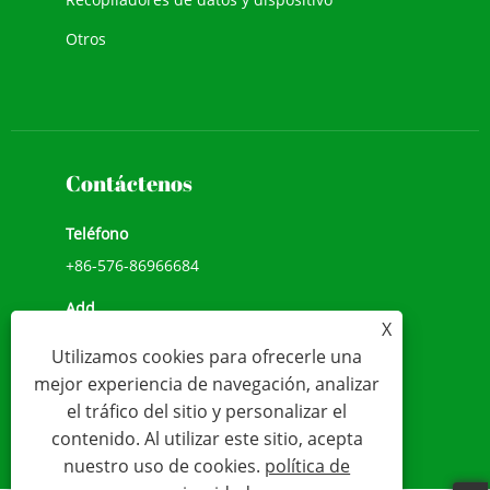
Otros
Contáctenos
Teléfono
+86-576-86966684
Add
X
NO.1039, AVENIDA JIULONG, CALLE CHENGXI,
Utilizamos cookies para ofrecerle una
WENLING, ZHEJIANG, CHINA (317500)
mejor experiencia de navegación, analizar
Correo electrónico
el tráfico del sitio y personalizar el
contenido. Al utilizar este sitio, acepta
sales@younio.com
nuestro uso de cookies.
política de