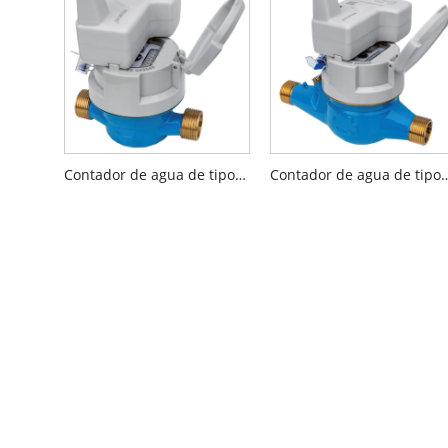
Contador de agua de tipo seco de chorro único con preequipamiento inductivo
Contador de agua de tipo seco de chorro múltiple con induc