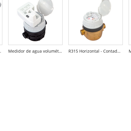
tivo preequipado con aprobación MID
Medidor de agua volumétrico con inductivo preequipado
R315 Horizontal - Contador volumétrico de agua