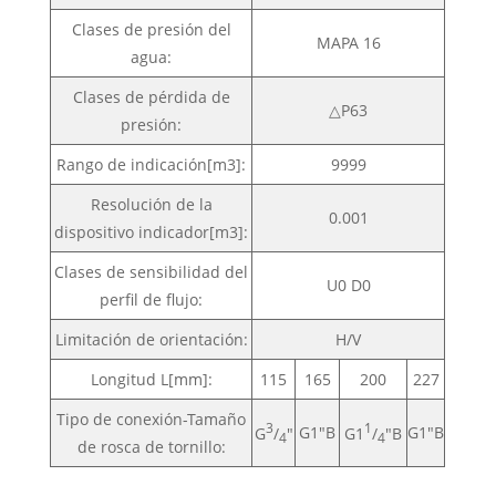
Clases de presión del
MAPA 16
agua:
Clases de pérdida de
△P63
presión:
Rango de indicación[m3]:
9999
Resolución de la
0.001
dispositivo indicador[m3]:
Clases de sensibilidad del
U0 D0
perfil de flujo:
Limitación de orientación:
H/V
Longitud L[mm]:
115
165
200
227
Tipo de conexión-Tamaño
3
1
G1"B
G1"B
G
/
"
G1
/
"B
4
4
de rosca de tornillo: