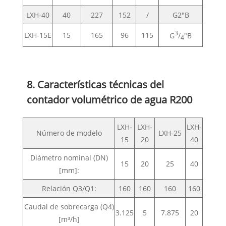
LXH-40
40
227
152
/
G2"B
3
LXH-15E
15
165
96
115
G
/
"B
4
8. Características técnicas del
contador volumétrico de agua R200
LXH-
LXH-
LXH-
Número de modelo
LXH-25
15
20
40
Diámetro nominal (DN)
15
20
25
40
[mm]:
Relación Q3/Q1:
160
160
160
160
Caudal de sobrecarga (Q4)
3.125
5
7.875
20
[m³/h]