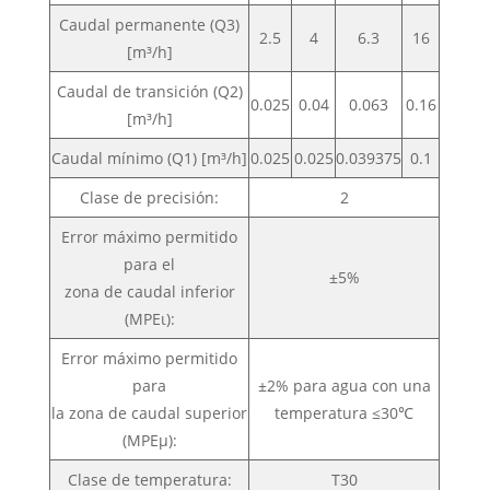
Caudal permanente (Q3)
2.5
4
6.3
16
[m³/h]
Caudal de transición (Q2)
0.025
0.04
0.063
0.16
[m³/h]
Caudal mínimo (Q1) [m³/h]
0.025
0.025
0.039375
0.1
Clase de precisión:
2
Error máximo permitido
para el
±5%
zona de caudal inferior
(MPEι):
Error máximo permitido
para
±2% para agua con una
la zona de caudal superior
temperatura ≤30℃
(MPEμ):
Clase de temperatura:
T30