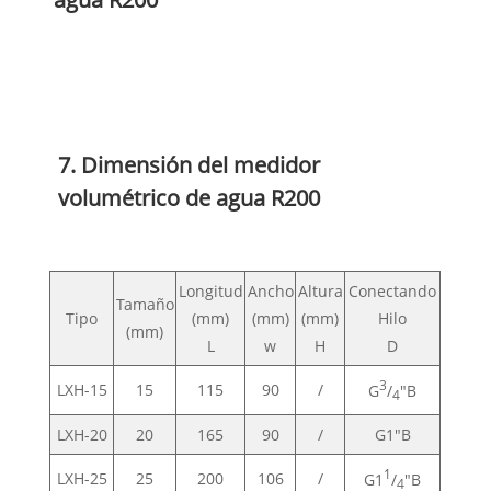
7. Dimensión del medidor
volumétrico de agua R200
Longitud
Ancho
Altura
Conectando
Tamaño
Tipo
(mm)
(mm)
(mm)
Hilo
(mm)
L
w
H
D
3
LXH-15
15
115
90
/
G
/
"B
4
LXH-20
20
165
90
/
G1"B
1
LXH-25
25
200
106
/
G1
/
"B
4