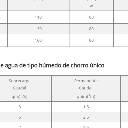
L
w
110
80
130
80
160
80
 de agua de tipo húmedo de chorro único
Sobrecarga
Permanente
Caudal
Caudal
3
3
q(m)
/h)
qp(m)
/h)
3
1.5
5
2.5
7
3.5