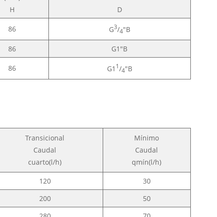
H
D
3
86
G
/
"B
4
86
G1"B
1
86
G1
/
"B
4
Transicional
Mínimo
Caudal
Caudal
cuarto(l/h)
qmín(l/h)
120
30
200
50
280
70