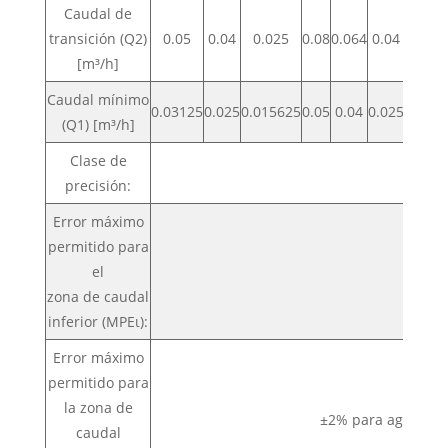
Caudal de
transición (Q2)
0.05
0.04
0.025
0.08
0.064
0.04
0.12
[m³/h]
Caudal mínimo
0.03125
0.025
0.015625
0.05
0.04
0.025
0.078
(Q1) [m³/h]
Clase de
precisión:
Error máximo
permitido para
el
zona de caudal
inferior (MPEι):
Error máximo
permitido para
la zona de
±2% para agua co
caudal