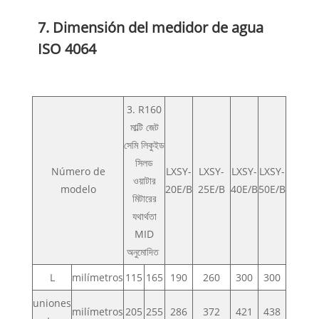
7. Dimensión del medidor de agua
ISO 4064
3. R160
মাল্টি জেট
সেমি লিকুইড
সিলড
Número de
LXSY-
LXSY-
LXSY-
LXSY-
ওয়াটার
modelo
20E/B
25E/B
40E/B
50E/B
মিটারের
যথার্থতা
MID
অনুমোদিত
L
milímetros
115
165
190
260
300
300
uniones
milímetros
205
255
286
372
421
438