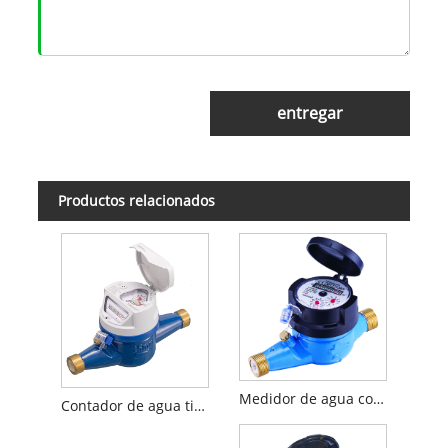
entregar
Productos relacionados
Medidor de agua con esfera seca de chorro múltiple R160
Contador de agua tipo seco de chorro múltiple R160 en cuerpo de latón con inductivo preequipado