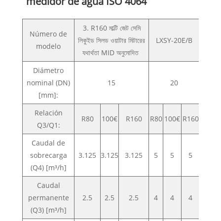
medidor de agua ISO 4064
3. R160 মাল্টি জেট সেমি
Número de
লিকুইড সিলড ওয়াটার মিটারের
LXSY-20E/B
modelo
যথার্থতা MID অনুমোদিত
Diámetro
nominal (DN)
15
20
[mm]:
Relación
R80
100€
R160
R80
100€
R160
R80
Q3/Q1:
Caudal de
sobrecarga
3.125
3.125
3.125
5
5
5
7.87
(Q4) [m³/h]
Caudal
permanente
2.5
2.5
2.5
4
4
4
6.3
(Q3) [m³/h]