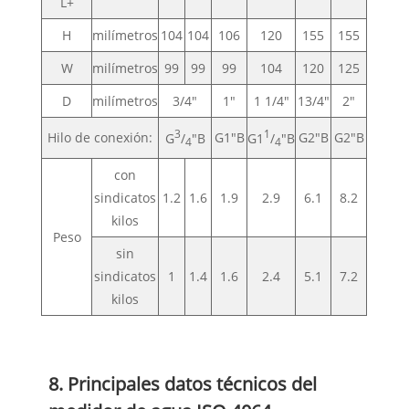
L+
H
milímetros
104
104
106
120
155
155
W
milímetros
99
99
99
104
120
125
D
milímetros
3/4"
1"
1 1/4"
13/4"
2"
3
1
Hilo de conexión:
G1"B
G2"B
G2"B
G
/
"B
G1
/
"B
4
4
con
sindicatos
1.2
1.6
1.9
2.9
6.1
8.2
kilos
Peso
sin
sindicatos
1
1.4
1.6
2.4
5.1
7.2
kilos
8. Principales datos técnicos del