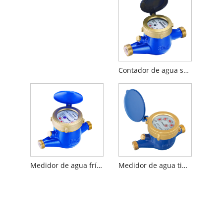
Contador de agua sellado semi líquido del jet multi R160 con mediados de aprobado
Medidor de agua fría con cuerpo de latón de chorro múltiple
Medidor de agua tipo seco de chorro múltiple