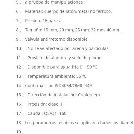
5 、 a prueba de manipulaciones
6 、 Material: cuerpo de latón/metal no ferroso.
7 、 Presión: 16 bares.
8 、 Tamaño: 15 mm, 20 mm, 25 mm, 32 mm, 40 mm
9 、 Válvula antirretorno disponible
10 、 No se ve afectado por arena y partículas
11 、 Provisto de alambre y sello de plomo.
12 、 Disponible para agua fría 0 ~ 50 ℃
13 、 Temperatura ambiente: 55 ℃
14、Confirmar con ISO4064/OMIL R49
15 、 Dirección de instalación: Cualquiera
16 、 Precisión: clase II
17 、 Caudal: Q3/Q1=160
18、Los parámetros técnicos se aplican a todos los diám
19 、