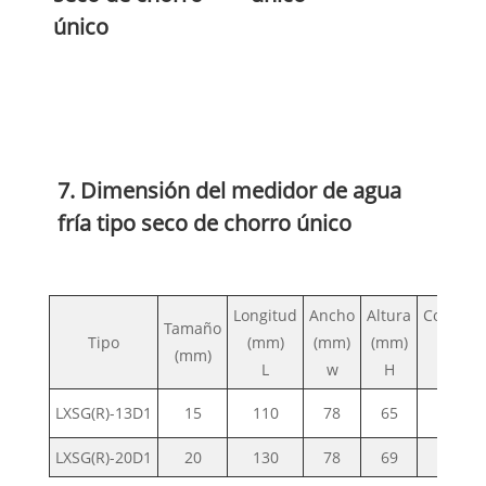
único
7. Dimensión del medidor de agua
fría tipo seco de chorro único
Longitud
Ancho
Altura
Conecta
Tamaño
Tipo
(mm)
(mm)
(mm)
Hilo
(mm)
L
w
H
D
3
LXSG(R)-13D1
15
110
78
65
G
/
"
4
LXSG(R)-20D1
20
130
78
69
G1"B