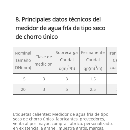
8. Principales datos técnicos del
medidor de agua fría de tipo seco
de chorro único
Sobrecarga
Permanente
Nominal
Transiciona
Clase de
Caudal
Caudal
Tamaño
Caudal
medición
DN(mm)
3
3
cuarto(l/h)
q(m)
/h)
qp(m)
/h)
15
B
3
1.5
120
20
B
5
2.5
200
Etiquetas calientes: Medidor de agua fría de tipo
seco de chorro único, fabricantes, proveedores,
venta al por mayor, compra, fábrica, personalizado,
en existencia, a granel, muestra gratis, marcas,