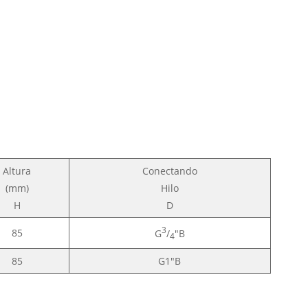
Altura
Conectando
(mm)
Hilo
H
D
3
85
G
/
"B
4
85
G1"B